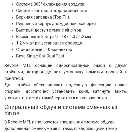
Система 360° охлаждения воздуха.
Система контроля подачи жидкости.
Верхняя заправка (Top-Fill).
Рифлёный корпус для удобной разборки.
Быстрый доступ к смене air pin’ов.
В комплекте 3 air pin’а: 0,8 / 1,0 / 1,2 мм.
1,2 мм air pin установлен с завода.
Стандартный 510-коннектор.
База Single Coil Dual Post.
Revorie MTL оснащён односпиральной базой с двумя
стойками, которая делает установку намотки простой и
понятной.
Две стойки обеспечивают надёжную фиксацию ножек
спирали: достаточно установить койл, затянуть винты,
уложить вату — и атомайзер готов к использованию.
Спиральный обдув и система сменных air
pin’ов
В Revorie MTL используется спиральная система обдува,
дополненная сменными air pin’ами, позволяющими точно