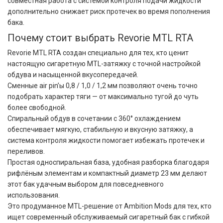
совместная работа с системой контроля подачи жидкости
дополнительно снижает риск протечек во время пополнения
бака.
Почему стоит выбрать Revorie MTL RTA
Revorie MTL RTA создан специально для тех, кто ценит
настоящую сигаретную MTL-затяжку с точной настройкой
обдува и насыщенной вкусопередачей.
Сменные air pin’ы 0,8 / 1,0 / 1,2 мм позволяют очень точно
подобрать характер тяги — от максимально тугой до чуть
более свободной.
Спиральный обдув в сочетании с 360° охлаждением
обеспечивает мягкую, стабильную и вкусную затяжку, а
система контроля жидкости помогает избежать протечек и
переливов.
Простая односпиральная база, удобная разборка благодаря
рифлёным элементам и компактный диаметр 23 мм делают
этот бак удачным выбором для повседневного
использования.
Это продуманное MTL-решение от Ambition Mods для тех, кто
ищет современный обслуживаемый сигаретный бак с гибкой