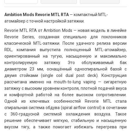
Ambition Mods Revorie MTL RTA
— компактный MTL-
атомайзер с точной настройкой затяжки.
Revorie MTL RTA от Ambition Mods — новая модель в линейке
Revorie Series, созданная специально для поклонников
классической MTL-затяжки. После удачного релиза версии
RDL, компания выпустила полноценный MTL-атомайзер,
ориентированный на тугую, насыщенную и максимально
контролируемую затяжку. Это обслуживаемый бак
диаметром 23 мм, оснащённый односпиральной базой с
двумя стойками (single coil dual post deck). Конструкция
рассчитана именно на mouth-to-lung vaping — сигаретную
затяжку с высоким уровнем контроля, плотной подачей вкуса
и комфортной работой на более высоком сопротивлении.
Одной из ключевых особенностей Revorie MTL стала
спиральная система обдува (spiral airflow control) в сочетании
с 360-градусной системой охлаждения воздуха. Такое
решение обеспечивает мягкую, стабильную и насыщенную
вкусом тягу, а также помогает избежать перегрева при