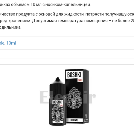
рьках объемом 10 мл с носиком-капельницей.
чество продукта с основой для жидкости, потрясти получившуюся
перед хранением. Допустимая температура помещения – не более 2
одильника.
ple
,
10ml