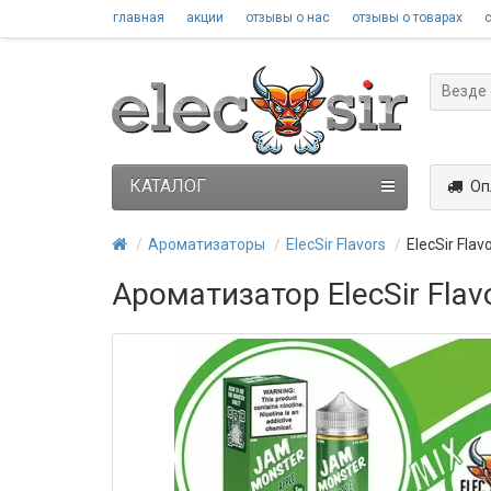
главная
акции
отзывы о нас
отзывы о товарах
Везде
КАТАЛОГ
Оп
Ароматизаторы
ElecSir Flavors
ElecSir Fla
Ароматизатор ElecSir Flav