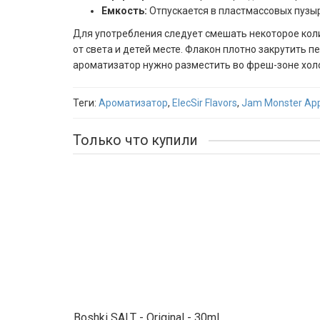
Емкость:
Отпускается в пластмассовых пузы
Для употребления следует смешать некоторое коли
от света и детей месте. Флакон плотно закрутить 
ароматизатор нужно разместить во фреш-зоне хол
Теги:
Ароматизатор
,
ElecSir Flavors
,
Jam Monster Ap
Только что купили
Boshki SALT - Original - 30ml