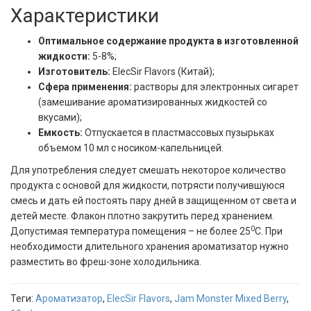
Характеристики
Оптимальное содержание продукта в изготовленной
жидкости:
5-8%;
Изготовитель:
ElecSir Flavors (Китай);
Сфера применения:
растворы для электронных сигарет
(замешивание ароматизированных жидкостей со
вкусами);
Емкость:
Отпускается в пластмассовых пузырьках
объемом 10 мл с носиком-капельницей.
Для употребления следует смешать некоторое количество
продукта с основой для жидкости, потрясти получившуюся
смесь и дать ей постоять пару дней в защищенном от света и
детей месте. Флакон плотно закрутить перед хранением.
0
Допустимая температура помещения – не более 25
С. При
необходимости длительного хранения ароматизатор нужно
разместить во фреш-зоне холодильника.
Теги:
Ароматизатор
,
ElecSir Flavors
,
Jam Monster Mixed Berry
,