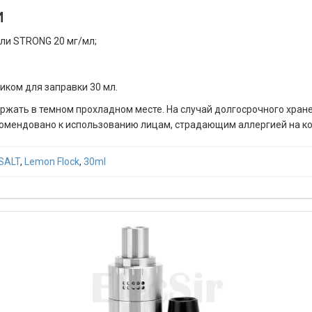
и
или STRONG 20 мг/мл;
иком для заправки 30 мл.
ержать в темном прохладном месте. На случай долгосрочного хран
рекомендовано к использованию лицам, страдающим аллергией на 
 SALT
,
Lemon Flock
,
30ml