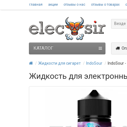
главная
акции
отзывы о нас
отзывы о товарах
Везде
КАТАЛОГ
Оп
Жидкости для сигарет
IndoSour
IndoSour -
Жидкость для электронных 