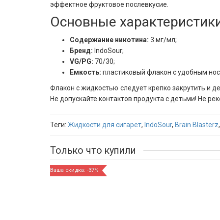
эффектное фруктовое послевкусие.
Основные характеристик
Содержание никотина:
3 мг/мл;
Бренд:
IndoSour;
VG/PG:
70/30;
Емкость:
пластиковый флакон с удобным нос
Флакон с жидкостью следует крепко закрутить и д
Не допускайте контактов продукта с детьми! Не 
Теги:
Жидкости для сигарет
,
IndoSour
,
Brain Blasterz
Только что купили
Ваша скидка: -37%