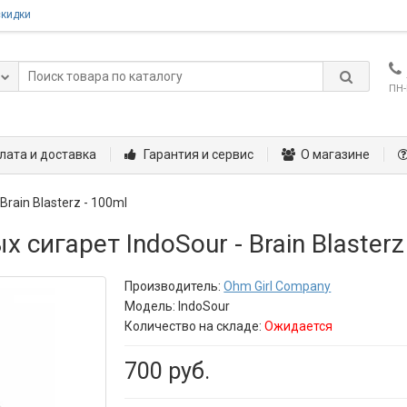
скидки
ПН-
лата и доставка
Гарантия и сервис
О магазине
 Brain Blasterz - 100ml
сигарет IndoSour - Brain Blasterz
Производитель:
Ohm Girl Company
Модель:
IndoSour
Количество на складе:
Ожидается
700 руб.