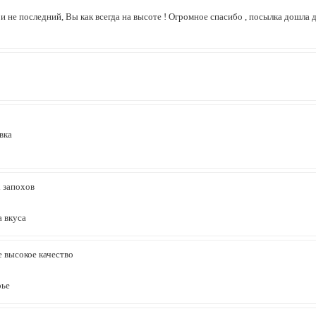
и не последний, Вы как всегда на высоте ! Огромное спасибо , посылка дошла д
вка
 запохов
а вкуса
 высокое качество
оье