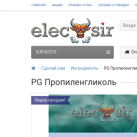
главная
акции
отзывы о нас
отзывы о товарах
Везде
КАТАЛОГ
Оп
Сделай сам
Ингредиенты
PG Пропиленгл
PG Пропиленгликоль
Лидер продаж!