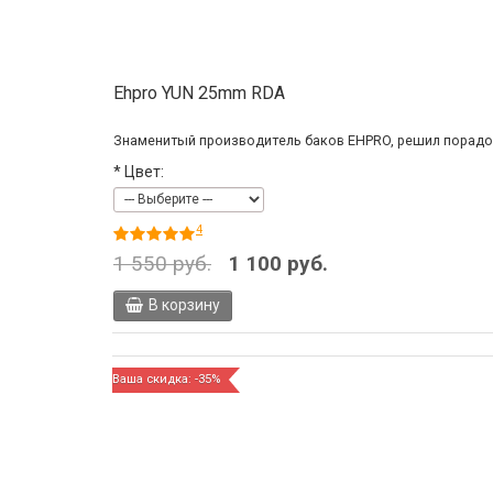
Ehpro YUN 25mm RDA
Знаменитый производитель баков EHPRO, решил порадова
*
Цвет:
4
1 550 руб.
1 100 руб.
В корзину
Ваша скидка: -35%