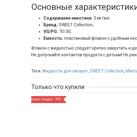
Основные характеристик
Содержание никотина:
3 мг/мл;
Бренд:
SWEET Collection;
VG/PG:
70/30;
Емкость:
пластиковый флакон с удобным нос
Флакон с жидкостью следует крепко закрутить и д
Не допускайте контактов продукта с детьми! Не 
Теги:
Жидкости для сигарет
,
SWEET Collection
,
Mama
Только что купили
Ваша скидка: -29%